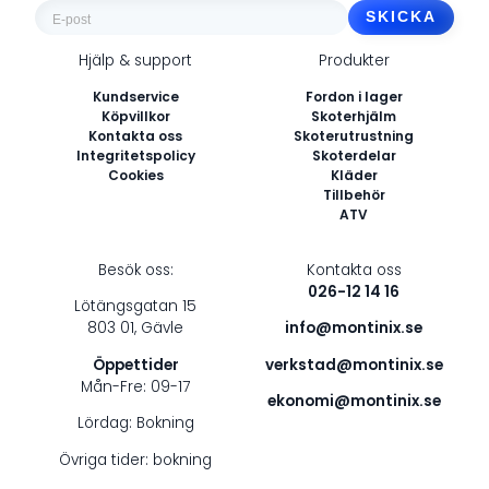
E-
post
Hjälp & support
Produkter
*
Kundservice
Fordon i lager
Köpvillkor
Skoterhjälm
Kontakta oss
Skoterutrustning
Integritetspolicy
Skoterdelar
Cookies
Kläder
Tillbehör
ATV
Besök oss:
Kontakta oss
026-12 14 16
Lötängsgatan 15
803 01, Gävle
info@montinix.se
Öppettider
verkstad@montinix.se
Mån-Fre: 09-17
ekonomi@montinix.se
Lördag: Bokning
Övriga tider: bokning