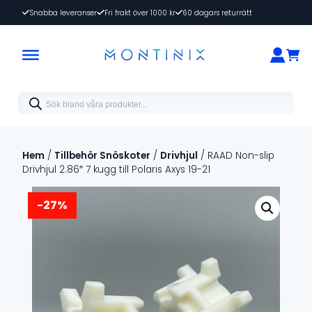
Snabba leveranser
Fri frakt över 1000 kr
60 dagars returrätt
Products
search
Hem
/
Tillbehör Snöskoter
/
Drivhjul
/ RAAD Non-slip
Drivhjul 2.86″ 7 kugg till Polaris Axys 19-21
-27%