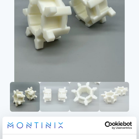
RAAD Non-slip Drivhjul
2.86″ 7 kugg till Polaris
RAAD
Axys 19-21