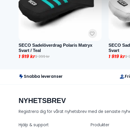
SECO Sadelöverdrag Polaris Matryx
SECO Sadel
Svart / Teal
Svart
1 919
kr
1 919
kr
2 399
kr
2 
Det
Det
Det
Det
ursprungliga
nuvarande
ursprun
nuvaran
priset
priset
priset
priset
Snabba leveranser
Fr
var:
är:
var:
är:
2
1
2
1
399 kr.
919 kr.
399 kr.
919 kr.
NYHETSBREV
Registrera dig för vårat nyhetsbrev med de senaste ny
Hjälp & support
Produkter