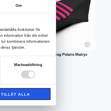
399 kr.
919 kr.
Om
andahålla funktioner för
n information från din enhet
 tur kombinera informationen
deras tjänster.
Matryx
SECO Sadelöverdrag Polaris Matryx
Svart / Rosa
1 919
kr
2 399
kr
Marknadsföring
Det
Det
ursprungliga
nuvarande
priset
priset
var:
är:
2
1
TILLÅT ALLA
399 kr.
919 kr.