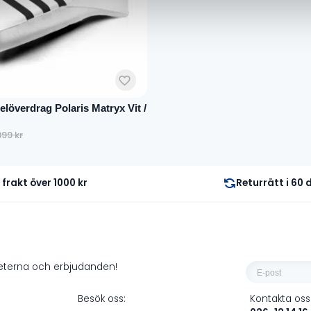
överdrag Polaris Matryx Vit /
399
kr
gliga
de
i frakt över 1000 kr
Returrätt i 60
E-
heterna och erbjudanden!
post
Besök oss:
Kontakta oss
*