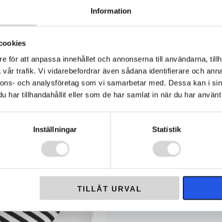
399 kr.
919 kr.
Information
cookies
e för att anpassa innehållet och annonserna till användarna, tillh
vår trafik. Vi vidarebefordrar även sådana identifierare och anna
nnons- och analysföretag som vi samarbetar med. Dessa kan i sin
har tillhandahållit eller som de har samlat in när du har använt 
löverdrag Polaris Matryx
SECO Sadelöverdrag Polaris 
on
Svart / Röd
1 919
kr
399
kr
2 399
kr
Inställningar
Statistik
Det
Det
gliga
de
ursprungliga
nuvarande
priset
priset
var:
är:
2
1
TILLÅT URVAL
399 kr.
919 kr.