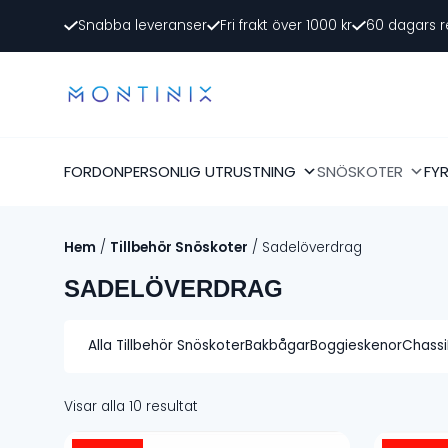
Snabba leveranser
Fri frakt över 1000 kr
60 dagars r
FORDON
PERSONLIG UTRUSTNING
SNÖSKOTER
FY
Hem
/
Tillbehör Snöskoter
/ Sadelöverdrag
SADELÖVERDRAG
Alla Tillbehör Snöskoter
Bakbågar
Boggieskenor
Chassi
Visar alla 10 resultat