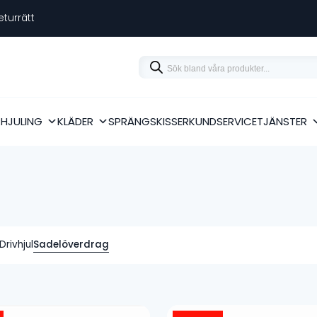
eturrätt
Products
search
RHJULING
KLÄDER
SPRÄNGSKISSER
KUNDSERVICE
TJÄNSTER
Drivhjul
Sadelöverdrag