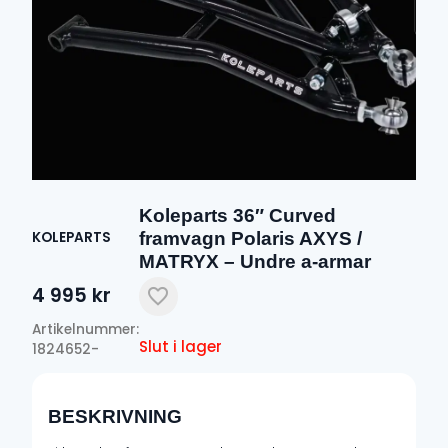
Koleparts 36″ Curved
framvagn Polaris AXYS /
KOLEPARTS
MATRYX – Undre a-armar
4 995
kr
Artikelnummer:
Slut i lager
1824652-
BESKRIVNING