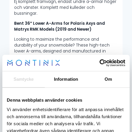
Ej komplett framvagn, endast undre a-armar höger
och vänster. Komplett med kulleder och
bussningar.
Bent 36″ Lower A-Arms for Polaris Axys and
Matryx RMK Models (2019 and Newer)
Looking to maximize the performance and
durability of your snowmobile? These high-tech
lower A-arms, designed and manufactured in
Finland, deliver reliability and peace of mind in the
toughest conditions.
Key Features
:
Samtycke
Information
Om
Compatibility
: Fits Polaris Axys and Matryx RMK
models from 2019 onward. Designed for use with
the original upper A-arms.
Denna webbplats använder cookies
Complete Package
: Includes everything pre-
Vi använder enhetsidentifierare för att anpassa innehållet
installed: bushings, sleeves, joints, bolts, washers,
and nuts. Comes with one spare joint included!
och annonserna till användarna, tillhandahålla funktioner
Durable Design
: The cromo uniball joint is
för sociala medier och analysera vår trafik. Vi
precisely engineered to bend under impact,
vidarebefordrar även sådana identifierare och annan