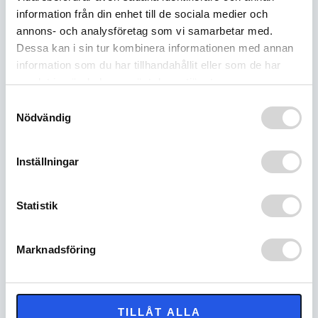
protecting the A-arm and the rest of the
information från din enhet till de sociala medier och
snowmobile’s frame from severe damage. This
annons- och analysföretag som vi samarbetar med.
controlled deformation ensures your ride stays
intact and the journey continues.
Dessa kan i sin tur kombinera informationen med annan
Easy Maintenance
: Replaceable joints allow
information som du har tillhandahållit eller som de har
quick fixes, even mid-trip, with just a few tools.
samlat in när du har använt deras tjänster.
Keep your sled in top shape and save your day
Samtyckesval
or even your entire trip!
Nödvändig
Premium Finish
: Powder-coated in glossy black
for outstanding durability and weather
resistance.
Inställningar
Why Choose This Product?
These A-arms are crafted with uncompromising
Statistik
precision in Finland, ensuring exceptional durability
and perfect compatibility. They’re more than just
replacement parts – they’re an investment in
Marknadsföring
smoother, safer, and more enjoyable rides
RELATERADE PRODUKTER
TILLÅT ALLA