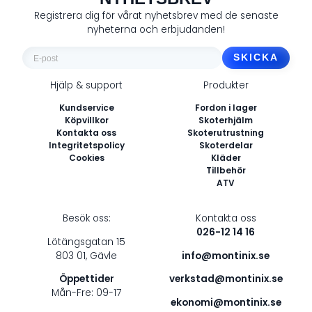
Registrera dig för vårat nyhetsbrev med de senaste
nyheterna och erbjudanden!
E-
post
Hjälp & support
Produkter
*
Kundservice
Fordon i lager
Köpvillkor
Skoterhjälm
Kontakta oss
Skoterutrustning
Integritetspolicy
Skoterdelar
Cookies
Kläder
Tillbehör
ATV
Besök oss:
Kontakta oss
026-12 14 16
Lötängsgatan 15
803 01, Gävle
info@montinix.se
Öppettider
verkstad@montinix.se
Mån-Fre: 09-17
ekonomi@montinix.se