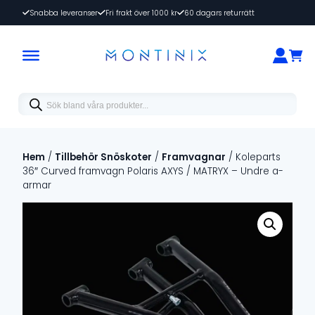
Snabba leveranser
Fri frakt över 1000 kr
60 dagars returrätt
Products
search
Hem
/
Tillbehör Snöskoter
/
Framvagnar
/ Koleparts
36″ Curved framvagn Polaris AXYS / MATRYX – Undre a-
armar