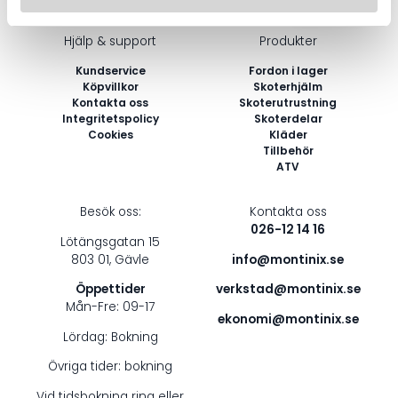
E-
post
Hjälp & support
Produkter
*
Kundservice
Fordon i lager
Köpvillkor
Skoterhjälm
Kontakta oss
Skoterutrustning
Integritetspolicy
Skoterdelar
Cookies
Kläder
Tillbehör
ATV
Besök oss:
Kontakta oss
026-12 14 16
Lötängsgatan 15
803 01, Gävle
info@montinix.se
Öppettider
verkstad@montinix.se
Mån-Fre: 09-17
ekonomi@montinix.se
Lördag: Bokning
Övriga tider: bokning
Vid tidsbokning ring eller