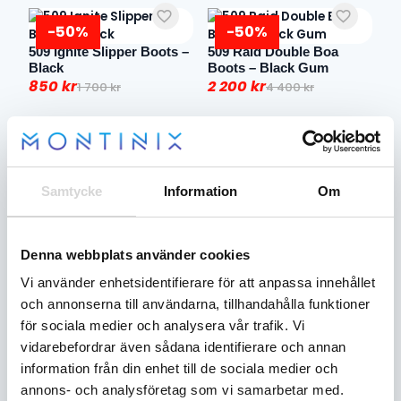
-50%
-50%
509 Ignite Slipper Boots –
509 Raid Double Boa
Black
Boots – Black Gum
850
kr
2 200
kr
1 700
kr
4 400
kr
Det
Det
Det
Det
ursprungliga
nuvarande
ursprungliga
nuvarande
priset
priset
priset
priset
-50%
-50%
var:
är:
var:
är:
509 Raid Double Boa
509 Raid Double Boa
1
850 kr.
4
2
Boots – Black Ops
Boots – Sharkskin
Samtycke
Information
Om
700 kr.
400 kr.
200 kr.
2 200
kr
2 200
kr
4 400
kr
4 400
kr
Det
Det
Det
Det
ursprungliga
nuvarande
ursprungliga
nuvarande
Denna webbplats använder cookies
priset
priset
priset
priset
-50%
-50%
var:
är:
var:
är:
Vi använder enhetsidentifierare för att anpassa innehållet
509 Raid Single Boa
4
2
4
2
och annonserna till användarna, tillhandahålla funktioner
Boots – Black
400 kr.
200 kr.
400 kr.
200 kr.
1 700
kr
3 400
kr
för sociala medier och analysera vår trafik. Vi
Det
Det
vidarebefordrar även sådana identifierare och annan
ursprungliga
nuvarande
information från din enhet till de sociala medier och
priset
priset
annons- och analysföretag som vi samarbetar med.
var:
är: