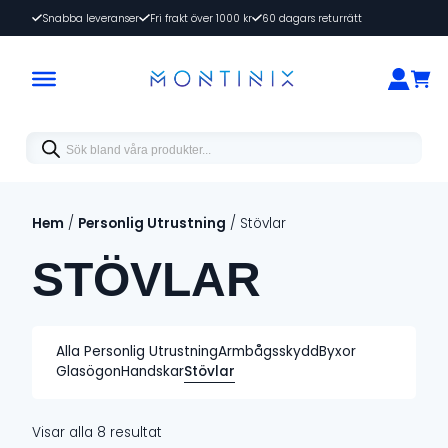
Snabba leveranser
Fri frakt över 1000 kr
60 dagars returrätt
Products
search
Hem
/
Personlig Utrustning
/ Stövlar
STÖVLAR
Alla Personlig Utrustning
Armbågsskydd
Byxor
Glasögon
Handskar
Stövlar
Visar alla 8 resultat