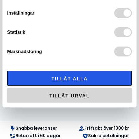
On/Off shutter inside helmet
Adjustable visor
Inställningar
Double D Ring chin strap
Removable Integrated VEES device for full
coverage eyeport protection
Statistik
Vented, with vent plugs installed for cold
weather use
Liner is soft microfiber, quick drying and
Marknadsföring
comfortable
Arctic Chin curtain included, and removable
TILLÅT ALLA
Starting Weight
DOT/ECE as low as 1300 grams
TILLÅT URVAL
RELATERADE PRODUKTER
Snabba leveranser
Fri frakt över 1000 kr
Returrätt i 60 dagar
Säkra betalningar