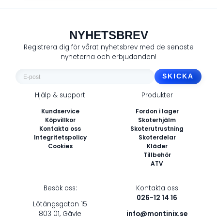
NYHETSBREV
Registrera dig för vårat nyhetsbrev med de senaste
nyheterna och erbjudanden!
E-
post
Hjälp & support
Produkter
*
Kundservice
Fordon i lager
Köpvillkor
Skoterhjälm
Kontakta oss
Skoterutrustning
Integritetspolicy
Skoterdelar
Cookies
Kläder
Tillbehör
ATV
Besök oss:
Kontakta oss
026-12 14 16
Lötängsgatan 15
803 01, Gävle
info@montinix.se