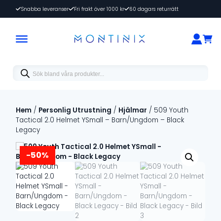
Snabba leveranser
Fri frakt över 1000 kr
60 dagars returrätt
Products
search
Hem
/
Personlig Utrustning
/
Hjälmar
/ 509 Youth
Tactical 2.0 Helmet YSmall – Barn/Ungdom – Black
Legacy
-50%