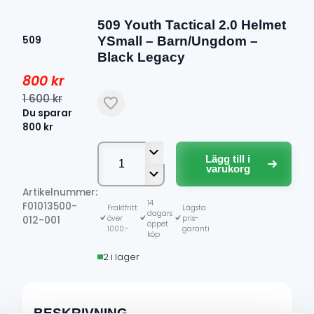
509 Youth Tactical 2.0 Helmet
YSmall – Barn/Ungdom –
509
Black Legacy
800
kr
1 600
kr
Det
Det
Du sparar
800
kr
ursprungliga
nuvarande
509
priset
priset
Lägg till i
Youth
var:
är:
varukorg
Tactical
1
800 kr.
2.0
Artikelnummer:
Helmet
14
F01013500-
600 kr.
Fraktfritt
Lägsta
dagars
YSmall
över
pris-
012-001
öppet
1000:-
garanti
-
köp
Barn/Ungdom
2 i lager
-
Black
Legacy
mängd
BESKRIVNING