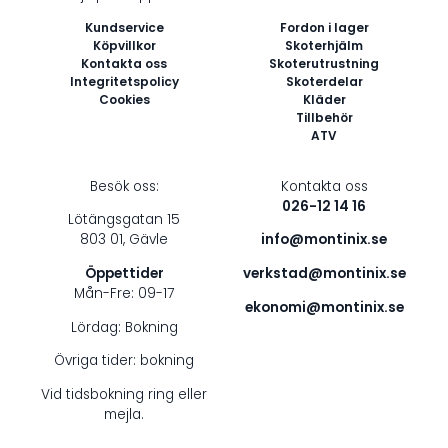
Kundservice
Fordon i lager
Köpvillkor
Skoterhjälm
Kontakta oss
Skoterutrustning
Integritetspolicy
Skoterdelar
Cookies
Kläder
Tillbehör
ATV
Besök oss:
Kontakta oss
026-12 14 16
Lötängsgatan 15
803 01, Gävle
info@montinix.se
Öppettider
verkstad@montinix.se
Mån-Fre: 09-17
ekonomi@montinix.se
Lördag: Bokning
Övriga tider: bokning
Vid tidsbokning ring eller
mejla.