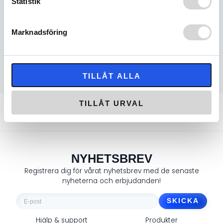
Statistik
Weight:
ECE helmet as low as 1050 grams
Marknadsföring
RELATERADE PRODUKTER
TILLÅT ALLA
TILLÅT URVAL
Snabba leveranser
Fri frakt över 1000 kr
Returrätt i 60 dagar
Säkra betalningar
NYHETSBREV
Registrera dig för vårat nyhetsbrev med de senaste
nyheterna och erbjudanden!
E-
post
Hjälp & support
Produkter
*