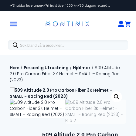
Snabba leveranser
Fri frakt över 1000 kr
60 dagars returrätt
Products
search
Hem
/
Personlig Utrustning
/
Hjälmar
/ 509 Altitude
2.0 Pro Carbon Fiber 3K Helmet – SMALL – Racing Red
(2023)
509 Altitude 2.0 Pro Carbon