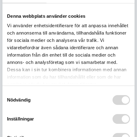
composite construction makes it lighter, stronger,
and sleeker than anything else in the lineup. For
Denna webbplats använder cookies
those who run at redline, the helmet maximizes
airflow with open upper and rear vents plus a 40%
Vi använder enhetsidentifierare för att anpassa innehållet
larger chinbar intake. It also features the MIPS Brain
och annonserna till användarna, tillhandahålla funktioner
Protection System for the highest levels of safety.
för sociala medier och analysera vår trafik. Vi
vidarebefordrar även sådana identifierare och annan
information från din enhet till de sociala medier och
Pro MIPS Brain Protection System for ultimate
safety
annons- och analysföretag som vi samarbetar med.
Hand lay-up carbon fiber composite
Dessa kan i sin tur kombinera informationen med annan
construction
information som du har tillhandahållit eller som de har
XS to 4X sizes available in three shells for
samlat in när du har använt deras tjänster.
optimal fit and minimal weight
Upper vents for optimal airflow
Samtyckesval
Go-Pro® mounting capability, improved design
Nödvändig
Fidlock® chinstrap strap closure for easy in and
out
Perfect fit between helmet eyeport and 509
Inställningar
goggles
Pro-Series Breathbox included
509 helmet bag included