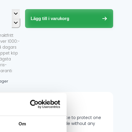
liga
de
gle
Lägg till i varukorg
d
e
raktfritt
kskin
ver 1000:-
ngd
4 dagars
ppet köp
ägsta
ris-
aranti
 lager
the 509 Goggle Hard Case. With space to protect one
ur goggles out before your next ride without any
Om