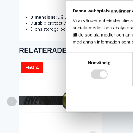
Denna webbplats använder 
Dimensions:
L 9.5in x W 6in x H 4in
Vi använder enhetsidentifierar
Durable protective design
sociala medier och analysera 
3 lens storage pockets
till de sociala medier och a
med annan information som du 
RELATERADE PRODUKTER
Samtyckesval
Nödvändig
-50%
-50%
509 Sinister X
1 000
kr
2 00
Det
Det
ursprunglig
nuvarande
priset
priset
‹
var:
är:
2
1
000 kr.
000 kr.