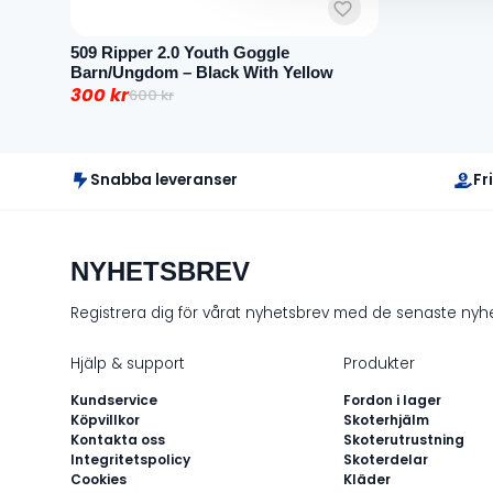
509 Ripper 2.0 Youth Goggle
Barn/Ungdom – Black With Yellow
300
kr
600
kr
Det
Det
ursprungliga
nuvarande
priset
priset
Snabba leveranser
Fr
var:
är:
600 kr.
300 kr.
NYHETSBREV
Registrera dig för vårat nyhetsbrev med de senaste ny
Hjälp & support
Produkter
Kundservice
Fordon i lager
Köpvillkor
Skoterhjälm
Kontakta oss
Skoterutrustning
Integritetspolicy
Skoterdelar
Cookies
Kläder