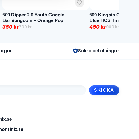
509 Ripper 2.0 Youth Goggle
509 Kingpin Goggle – B
Barn/ungdom – Orange Pop
Blue HCS Tint
350
kr
450
kr
700
kr
900
kr
Det
Det
Det
Det
ursprungliga
nuvarande
ursprungliga
nuvarande
priset
priset
priset
priset
 dagar
Säkra betalningar
var:
är:
var:
är:
700 kr.
350 kr.
900 kr.
450 kr.
ix.se
ontinix.se