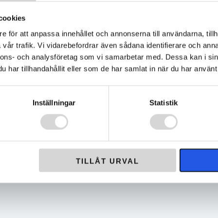
cookies
e för att anpassa innehållet och annonserna till användarna, tillh
vår trafik. Vi vidarebefordrar även sådana identifierare och anna
nnons- och analysföretag som vi samarbetar med. Dessa kan i sin
har tillhandahållit eller som de har samlat in när du har använt 
Inställningar
Statistik
-50%
7 Goggle – Shifter Yellow
509 Aviator 2.0 XL Fuzion Goggle –
Black With Yellow
0
kr
1 050
kr
2 100
kr
Det
Det
a
ursprungliga
nuvarande
TILLÅT URVAL
priset
priset
var:
är:
2
1
100 kr.
050 kr.