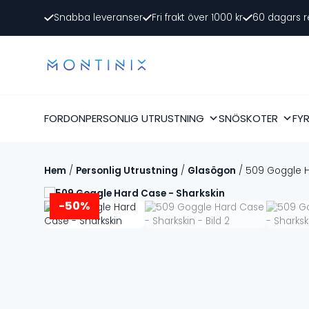
Snabba leveranser
Fri frakt över 1000 kr
60 dagars r
FORDON
PERSONLIG UTRUSTNING
SNÖSKOTER
FY
Hem
/
Personlig Utrustning
/
Glasögon
/ 509 Goggle H
-50%