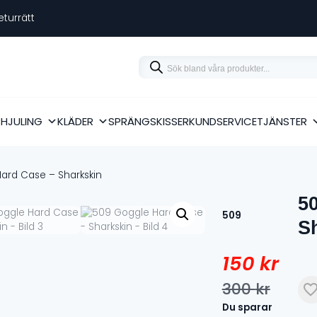
eturrätt
Products
search
RHJULING
KLÄDER
SPRÄNGSKISSER
KUNDSERVICE
TJÄNSTER
ard Case – Sharkskin
5
509
S
150
kr
300
kr
Det
Det
Du sparar