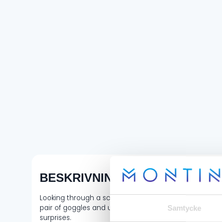
BESKRIVNING
Looking through a scratched-up lens while you’re ridi
pair of goggles and up to three spare lenses, this har
Samtycke
surprises.