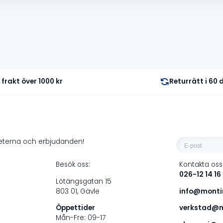
i frakt över 1000 kr
Returrätt i 60
E-
heterna och erbjudanden!
post
Besök oss:
Kontakta oss
*
026-12 14 16
Lötängsgatan 15
803 01, Gävle
info@montin
Öppettider
verkstad@m
Mån-Fre: 09-17