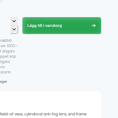
liga
de
ster
Lägg till i varukorg
gle
raktfritt
k
ver 1000:-
4 dagars
ppet köp
tochromatic
ägsta
rized
ris-
ke
aranti
 lager
ngd
ield-of-view, cylindrical anti-fog lens, and frame