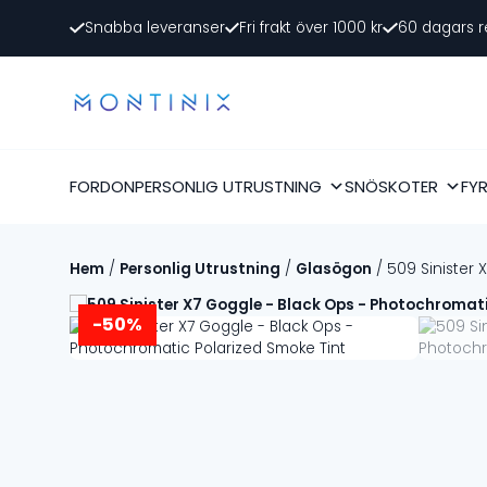
Snabba leveranser
Fri frakt över 1000 kr
60 dagars r
FORDON
PERSONLIG UTRUSTNING
SNÖSKOTER
FY
Hem
/
Personlig Utrustning
/
Glasögon
/ 509 Sinister 
-50%