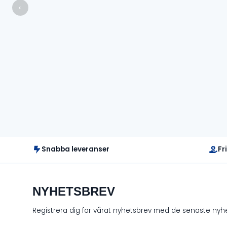
priset
priset
var:
är:
‹
var:
är:
2
1
1
750 kr.
000 kr.
000 kr.
500 kr.
Snabba leveranser
Fr
NYHETSBREV
Registrera dig för vårat nyhetsbrev med de senaste ny