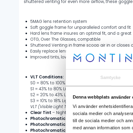
shuttered venting for even more airflow, these goggl
5MAG lens retention system
Soft goggle frame for unparalleled comfort and fit
Hard lens frame insures an optimal fit, and a grea
OTG, Over The Glasses, compatible
Shuttered Venting in frame scoop air in or closes o
Easily replace lens for varying conditions
Improved tints, low light, and contrast improving 
VLT Conditions:
Samtycke
S0 = 80% to 100% Light Transmission
S1 = 43% to 80% Light Transmission
S2 = 20% to 43% Light Transmission
Denna webbplats använder 
S3 = 10% to 18% Light Transmission
Vi använder enhetsidentifierar
VLT (Visible Light Transmission) refers to the amoun
Clear Tint
– Night or Low-Light Conditions (VLT S0)
sociala medier och analysera 
Photochromatic Clear to Blue Tint
– Night or Low
till de sociala medier och a
Photochromatic Clear to Light Rose HCS Tint
– N
med annan information som du 
Photochromatic Yellow to Amber Tint
Night or Lo