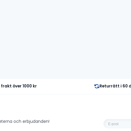
priset
priset
var:
är:
2
1
000 kr.
000 kr.
i frakt över 1000 kr
Returrätt i 60
E-
heterna och erbjudanden!
post