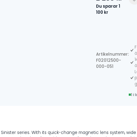
Det
Det
Du sparar
1
100
kr
ursprung
nuvaran
509
priset
priset
Sini
X7
var:
är:
Gog
-
F
2
1
Blac
ö
Artikelnummer:
Ops
1
F02012500-
200 kr.
100 kr.
-
ö
000-051
Pho
L
Pola
p
Smo
g
Tint
1 i
mä
 Sinister series. With its quick-change magnetic lens system, wide f