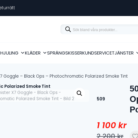
eturrätt
Products
search
RHJULING
KLÄDER
SPRÄNGSKISSER
KUNDSERVICE
TJÄNSTER
X7 Goggle – Black Ops – Photochromatic Polarized Smoke Tint
50
O
509
P
1 100
kr
2 200
kr