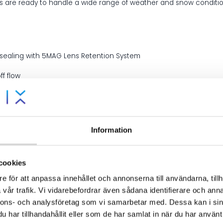
es are ready to handle a wide range of weather and snow conditio
t sealing with 5MAG Lens Retention System
ff flow
technologies including polarized, HCS, and photochromatic also ava
Information
cookies
e för att anpassa innehållet och annonserna till användarna, tillh
t of light that can pass through the goggle lens.
vår trafik. Vi vidarebefordrar även sådana identifierare och anna
-Light to Partly Cloudy/Sunny Conditions (VLT S0 to S2)
nnons- och analysföretag som vi samarbetar med. Dessa kan i sin
ight or Low-Light to Overcast Conditions (VLT S0 to S1)
har tillhandahållit eller som de har samlat in när du har använt 
w-Light to Partly Cloudy/Sunny Conditions (VLT S0 to S1)