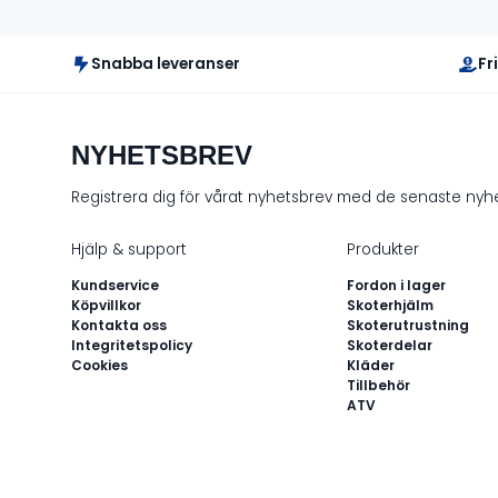
Snabba leveranser
Fr
NYHETSBREV
Registrera dig för vårat nyhetsbrev med de senaste ny
Hjälp & support
Produkter
Kundservice
Fordon i lager
Köpvillkor
Skoterhjälm
Kontakta oss
Skoterutrustning
Integritetspolicy
Skoterdelar
Cookies
Kläder
Tillbehör
ATV