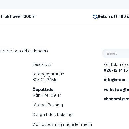
i frakt över 1000 kr
Returrätt i 60
E-
heterna och erbjudanden!
post
Besök oss:
Kontakta oss
*
026-12 14 16
Lötängsgatan 15
803 01, Gävle
info@montin
Öppettider
verkstad@m
Mån-Fre: 09-17
ekonomi@mo
Lördag: Bokning
Övriga tider: bokning
Vid tidsbokning ring eller mejla.