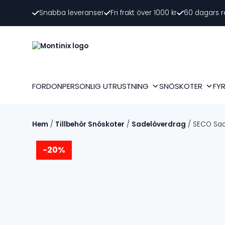
Snabba leveranser
Fri frakt över 1000 kr
60 dagars r
FORDON
PERSONLIG UTRUSTNING
SNÖSKOTER
FY
Hem
/
Tillbehör Snöskoter
/
Sadelöverdrag
/ SECO Sade
-20%