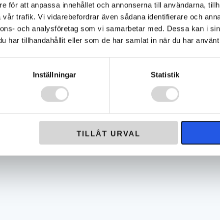
e för att anpassa innehållet och annonserna till användarna, tillh
vår trafik. Vi vidarebefordrar även sådana identifierare och anna
nnons- och analysföretag som vi samarbetar med. Dessa kan i sin
har tillhandahållit eller som de har samlat in när du har använt 
-20%
rdrag Polaris Matryx
SECO Sadelöverdrag Polaris Matryx
Inställningar
Statistik
Svart / Teal
1 919
kr
r
2 399
kr
Det
Det
a
ursprungliga
nuvarande
priset
priset
var:
är:
TILLÅT URVAL
2
1
399 kr.
919 kr.