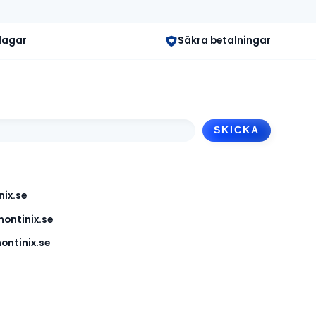
 dagar
Säkra betalningar
ix.se
ontinix.se
ntinix.se