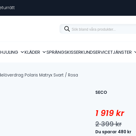
eturrätt
Products
search
RHJULING
KLÄDER
SPRÄNGSKISSER
KUNDSERVICE
TJÄNSTER
löverdrag Polaris Matryx Svart / Rosa
SECO
1 919
kr
2 399
kr
Det
Det
Du sparar
480
kr