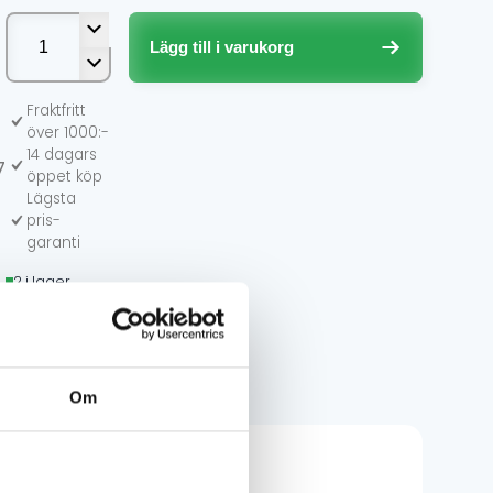
liga
de
SECO
Sadelöverdrag
Lägg till i varukorg
Polaris
Matryx
Svart
Fraktfritt
/
över 1000:-
Rosa
14 dagars
7
mängd
öppet köp
Lägsta
pris-
garanti
2 i lager
Om