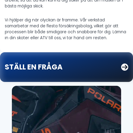
arbete, så att du kan känna dig säker på att din maskin är i
bästa möjliga skick.
Vi hjälper dig när olyckan är framme. Vår verkstad
samarbetar med de flesta försäkringsbolag, vilket gör att
processen blir både smidigare och snabbare för dig. Lämna
in din skoter eller ATV till oss, vi tar hand om resten.
STÄLL EN FRÅGA