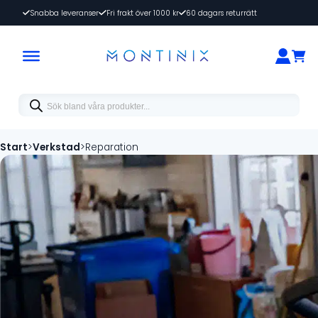
Snabba leveranser
Fri frakt över 1000 kr
60 dagars returrätt
Products
search
Start
>
Verkstad
>
Reparation