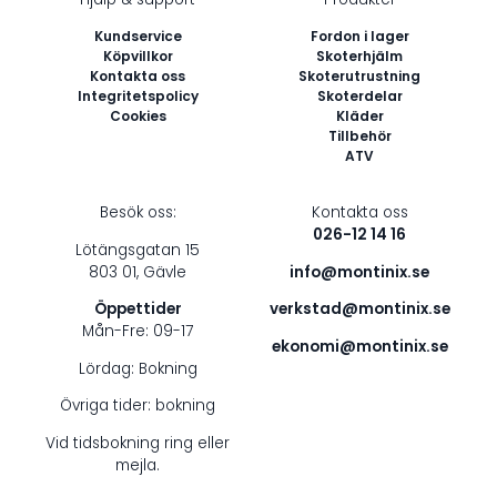
*
Kundservice
Fordon i lager
Köpvillkor
Skoterhjälm
Kontakta oss
Skoterutrustning
Integritetspolicy
Skoterdelar
Cookies
Kläder
Tillbehör
ATV
Besök oss:
Kontakta oss
026-12 14 16
Lötängsgatan 15
803 01, Gävle
info@montinix.se
Öppettider
verkstad@montinix.se
Mån-Fre: 09-17
ekonomi@montinix.se
Lördag: Bokning
Övriga tider: bokning
Vid tidsbokning ring eller
mejla.