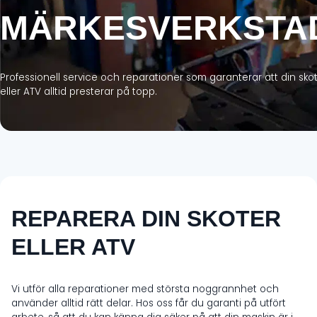
MÄRKESVERKSTA
Professionell service och reparationer som garanterar att din sko
eller ATV alltid presterar på topp.
REPARERA DIN SKOTER
ELLER ATV
Vi utför alla reparationer med största noggrannhet och
använder alltid rätt delar. Hos oss får du garanti på utfört