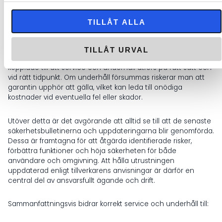
sin livslängd. Genom att följa de serviceintervall och
rekommendationer som tillverkaren anger kan man inte bara
TILLÅT ALLA
förlänga produktens hållbarhet, utan även bevara dess
prestanda och driftsäkerhet.
TILLÅT URVAL
En annan viktig aspekt är att garantivillkor ofta är direkt
kopplade till att service och underhåll utförs på rätt sätt och
vid rätt tidpunkt. Om underhåll försummas riskerar man att
garantin upphör att gälla, vilket kan leda till onödiga
kostnader vid eventuella fel eller skador.
Utöver detta är det avgörande att alltid se till att de senaste
säkerhetsbulletinerna och uppdateringarna blir genomförda.
Dessa är framtagna för att åtgärda identifierade risker,
förbättra funktioner och höja säkerheten för både
användare och omgivning. Att hålla utrustningen
uppdaterad enligt tillverkarens anvisningar är därför en
central del av ansvarsfullt ägande och drift.
Sammanfattningsvis bidrar korrekt service och underhåll till: