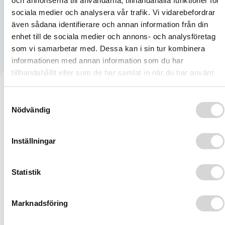
och annonserna till användarna, tillhandahålla funktioner för
sociala medier och analysera vår trafik. Vi vidarebefordrar
även sådana identifierare och annan information från din
enhet till de sociala medier och annons- och analysföretag
som vi samarbetar med. Dessa kan i sin tur kombinera
informationen med annan information som du har
tillhandahållit eller som de har samlat in när du har använt
deras tjänster.
SERVICE AV ATV OCH
Samtyckesval
Nödvändig
SNÖSKOTRAR – EN
INVESTERING I
Inställningar
TRYGGHET OCH
Statistik
LIVSLÄNGD
Marknadsföring
Regelbunden service och korrekt underhåll är avgörande för
att säkerställa att utrustningen fungerar optimalt under hela