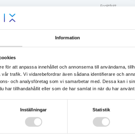
mängd
Fraktfritt
över 1000:-
14 dagars
öppet köp
Lägsta
pris-
Information
garanti
Tillgänglig - skic
cookies
e för att anpassa innehållet och annonserna till användarna, tillh
vår trafik. Vi vidarebefordrar även sådana identifierare och anna
nnons- och analysföretag som vi samarbetar med. Dessa kan i sin
har tillhandahållit eller som de har samlat in när du har använt 
Inställningar
Statistik