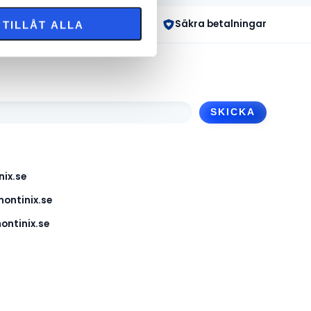
 dagar
Säkra betalningar
TILLÅT ALLA
ix.se
ontinix.se
ntinix.se