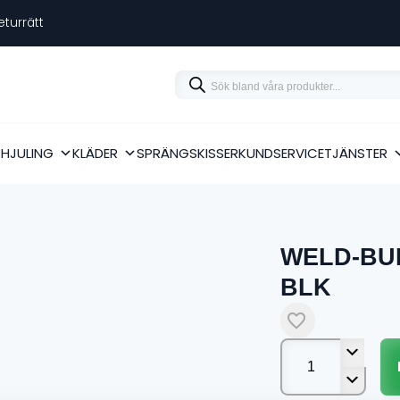
eturrätt
Products
search
RHJULING
KLÄDER
SPRÄNGSKISSER
KUNDSERVICE
TJÄNSTER
WELD-BU
BLK
WELD-
BUMPER
FRONT
BLK