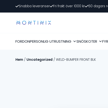
Snabba leveranser
Fri frakt över 1000 kr
60 dagars r
FORDON
PERSONLIG UTRUSTNING
SNÖSKOTER
FY
Hem
/
Uncategorized
/ WELD-BUMPER FRONT BLK