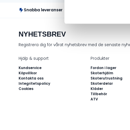
Snabba leveranser
Fr
NYHETSBREV
Registrera dig för vårat nyhetsbrev med de senaste ny
Hjälp & support
Produkter
Kundservice
Fordon i lager
Köpvillkor
Skoterhjälm
Kontakta oss
Skoterutrustning
Integritetspolicy
Skoterdelar
Cookies
Kläder
Tillbehör
ATV