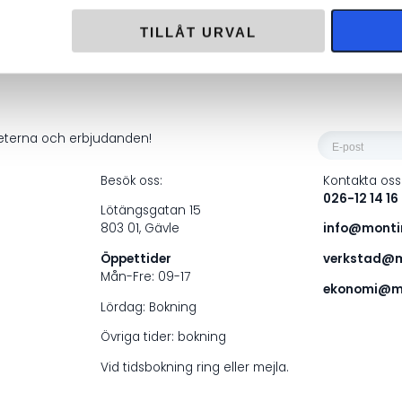
i frakt över 1000 kr
Returrätt i 60
TILLÅT URVAL
E-
heterna och erbjudanden!
post
Besök oss:
Kontakta oss
*
026-12 14 16
Lötängsgatan 15
803 01, Gävle
info@montin
Öppettider
verkstad@m
Mån-Fre: 09-17
ekonomi@mo
Lördag: Bokning
Övriga tider: bokning
Vid tidsbokning ring eller mejla.