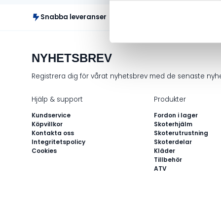
Snabba leveranser
Fr
NYHETSBREV
Registrera dig för vårat nyhetsbrev med de senaste ny
Hjälp & support
Produkter
Kundservice
Fordon i lager
Köpvillkor
Skoterhjälm
Kontakta oss
Skoterutrustning
Integritetspolicy
Skoterdelar
Cookies
Kläder
Tillbehör
ATV