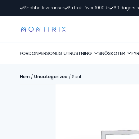
Snabba leveranser
Fri frakt över 1000 kr
60 dagars r
FORDON
PERSONLIG UTRUSTNING
SNÖSKOTER
FY
Hem
/
Uncategorized
/ Seal