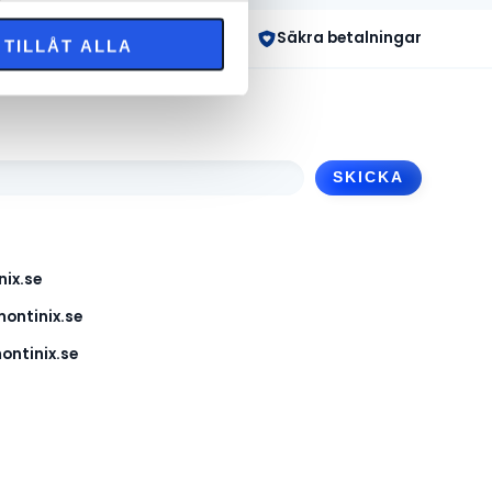
 dagar
Säkra betalningar
TILLÅT ALLA
ix.se
ontinix.se
ntinix.se