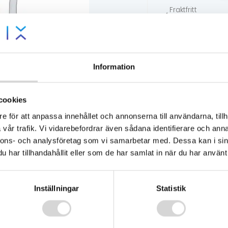
Fraktfritt
över 1000:-
14 dagars
öppet köp
Lägsta
pris-
Information
garanti
Tillgänglig - skic
cookies
e för att anpassa innehållet och annonserna till användarna, tillh
vår trafik. Vi vidarebefordrar även sådana identifierare och anna
nnons- och analysföretag som vi samarbetar med. Dessa kan i sin
har tillhandahållit eller som de har samlat in när du har använt 
Inställningar
Statistik