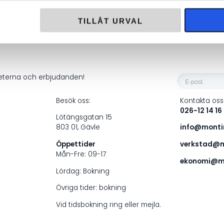
i frakt över 1000 kr
Returrätt i 60
TILLÅT URVAL
E-
heterna och erbjudanden!
post
Besök oss:
Kontakta oss
*
026-12 14 16
Lötängsgatan 15
803 01, Gävle
info@montin
Öppettider
verkstad@m
Mån-Fre: 09-17
ekonomi@mo
Lördag: Bokning
Övriga tider: bokning
Vid tidsbokning ring eller mejla.