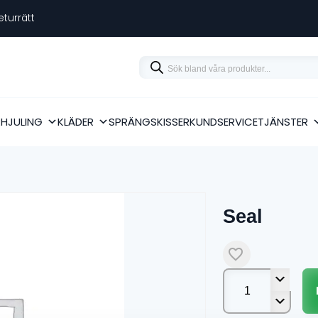
eturrätt
Products
search
RHJULING
KLÄDER
SPRÄNGSKISSER
KUNDSERVICE
TJÄNSTER
Seal
Seal
mängd