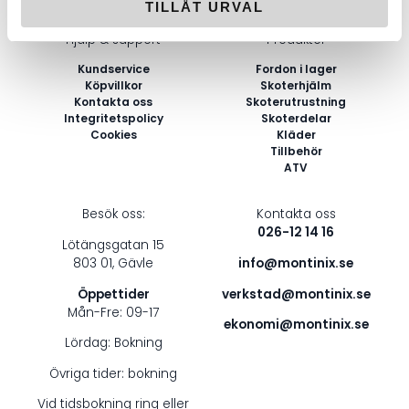
TILLÅT URVAL
post
Hjälp & support
Produkter
*
Kundservice
Fordon i lager
Köpvillkor
Skoterhjälm
Kontakta oss
Skoterutrustning
Integritetspolicy
Skoterdelar
Cookies
Kläder
Tillbehör
ATV
Besök oss:
Kontakta oss
026-12 14 16
Lötängsgatan 15
803 01, Gävle
info@montinix.se
Öppettider
verkstad@montinix.se
Mån-Fre: 09-17
ekonomi@montinix.se
Lördag: Bokning
Övriga tider: bokning
Vid tidsbokning ring eller