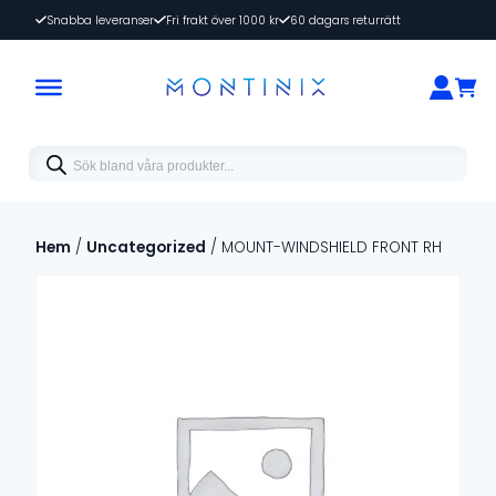
Snabba leveranser
Fri frakt över 1000 kr
60 dagars returrätt
Products
search
Hem
/
Uncategorized
/ MOUNT-WINDSHIELD FRONT RH