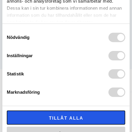
annons- och analysföretag som vi samarbetar med.
Tillgänglig - skickas omgående
Dessa kan i sin tur kombinera informationen med annan
information som du har tillhandahållit eller som de har
samlat in när du har använt deras tjänster.
BESKRIVNING
Samtyckesval
Nödvändig
RELATERADE PRODUKTER
Inställningar
Statistik
Snabba leveranser
Fri frakt över 1000 kr
Returrätt i 60 dagar
Säkra betalningar
Marknadsföring
NYHETSBREV
Registrera dig för vårat nyhetsbrev med de senaste
TILLÅT ALLA
nyheterna och erbjudanden!
E-