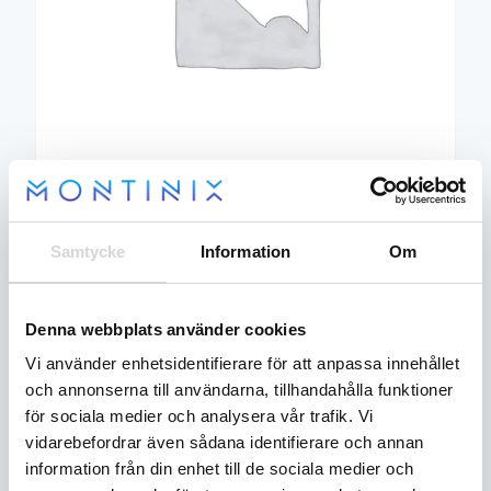
MOUNT-WINDSHIELD
132
kr
Samtycke
Information
Om
FRONT RH
Artikelnummer:
5457531
Denna webbplats använder cookies
MOUNT-
Vi använder enhetsidentifierare för att anpassa innehållet
Lägg till i
WINDSHIELD
varukorg
och annonserna till användarna, tillhandahålla funktioner
FRONT
RH
för sociala medier och analysera vår trafik. Vi
mängd
14
vidarebefordrar även sådana identifierare och annan
Fraktfritt
Lägsta
Recensioner
dagars
över
pris-
öppet
information från din enhet till de sociala medier och
(0)
1000:-
garanti
köp