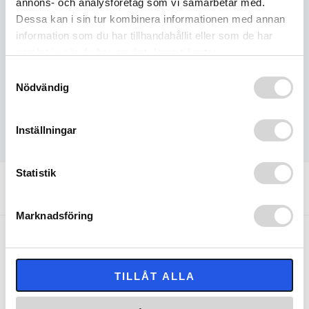
annons- och analysföretag som vi samarbetar med.
Tillgänglig - skickas omgående
Dessa kan i sin tur kombinera informationen med annan
information som du har tillhandahållit eller som de har
samlat in när du har använt deras tjänster.
BESKRIVNING
Samtyckesval
Nödvändig
RELATERADE PRODUKTER
Inställningar
Statistik
Snabba leveranser
Fri frakt över 1000 kr
Returrätt i 60 dagar
Säkra betalningar
Marknadsföring
NYHETSBREV
Registrera dig för vårat nyhetsbrev med de senaste
TILLÅT ALLA
nyheterna och erbjudanden!
E-