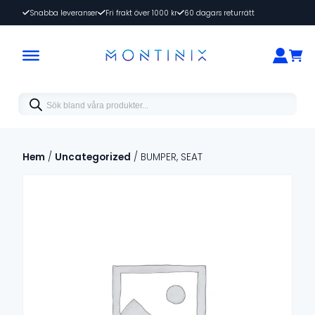
Snabba leveranser
Fri frakt över 1000 kr
60 dagars returrätt
Products
search
Hem
/
Uncategorized
/ BUMPER, SEAT