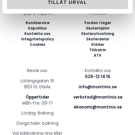
TILLÅT URVAL
post
Hjälp & support
Produkter
*
Kundservice
Fordon i lager
Köpvillkor
Skoterhjälm
Kontakta oss
Skoterutrustning
Integritetspolicy
Skoterdelar
Cookies
Kläder
Tillbehör
ATV
Besök oss:
Kontakta oss
026-12 14 16
Lötängsgatan 15
803 01, Gävle
info@montinix.se
Öppettider
verkstad@montinix.se
Mån-Fre: 09-17
ekonomi@montinix.se
Lördag: Bokning
Övriga tider: bokning
Vid tidsbokning ring eller