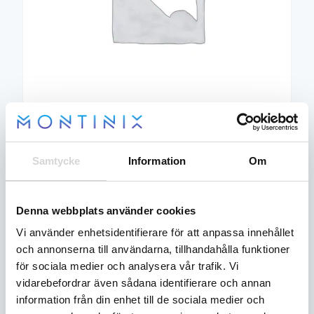
52
kr
Samtycke
Information
Om
BUMPER, SEAT
Artikelnummer:
5412982
Denna webbplats använder cookies
BUMPER,
Vi använder enhetsidentifierare för att anpassa innehållet
Lägg till i
SEAT
varukorg
och annonserna till användarna, tillhandahålla funktioner
mängd
för sociala medier och analysera vår trafik. Vi
14
vidarebefordrar även sådana identifierare och annan
Fraktfritt
Lägsta
Recensioner
dagars
över
pris-
öppet
information från din enhet till de sociala medier och
(0)
1000:-
garanti
köp