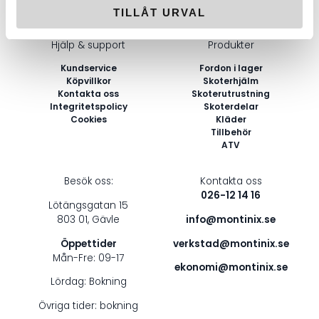
E-
TILLÅT URVAL
post
Hjälp & support
Produkter
*
Kundservice
Fordon i lager
Köpvillkor
Skoterhjälm
Kontakta oss
Skoterutrustning
Integritetspolicy
Skoterdelar
Cookies
Kläder
Tillbehör
ATV
Besök oss:
Kontakta oss
026-12 14 16
Lötängsgatan 15
803 01, Gävle
info@montinix.se
Öppettider
verkstad@montinix.se
Mån-Fre: 09-17
ekonomi@montinix.se
Lördag: Bokning
Övriga tider: bokning