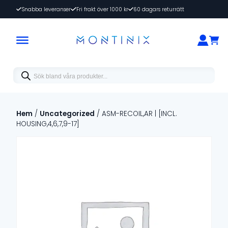
Snabba leveranser
Fri frakt över 1000 kr
60 dagars returrätt
Products
search
Hem
/
Uncategorized
/ ASM-RECOIL,AR | [INCL.
HOUSING,4,6,7,9-17]