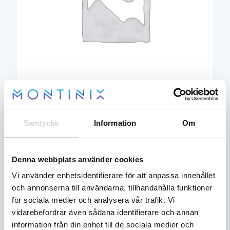
ASM-RECOIL,AR | [INCL.
Samtycke
Information
Om
4 272
kr
HOUSING,4,6,7,9-17]
Artikelnummer:
1208931
Denna webbplats använder cookies
ASM-
Vi använder enhetsidentifierare för att anpassa innehållet
Lägg till i
RECOIL,AR
och annonserna till användarna, tillhandahålla funktioner
varukorg
|
för sociala medier och analysera vår trafik. Vi
[INCL.
vidarebefordrar även sådana identifierare och annan
HOUSING,4,6,7,9-
14
Fraktfritt
Lägsta
Recensioner
dagars
17]
information från din enhet till de sociala medier och
över
pris-
öppet