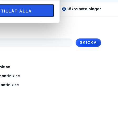
 dagar
Säkra betalningar
TILLÅT ALLA
ix.se
ontinix.se
ntinix.se