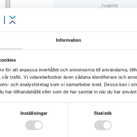
Fraktfritt
över 1000:-
14 dagars
öppet köp
Lägsta
pris-
Information
garanti
Tillgänglig - skic
cookies
e för att anpassa innehållet och annonserna till användarna, tillh
vår trafik. Vi vidarebefordrar även sådana identifierare och anna
nnons- och analysföretag som vi samarbetar med. Dessa kan i sin
har tillhandahållit eller som de har samlat in när du har använt 
Inställningar
Statistik