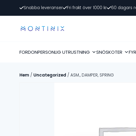
Snabba leveranser
Fri frakt över 1000 kr
60 dagars r
FORDON
PERSONLIG UTRUSTNING
SNÖSKOTER
FY
Hem
/
Uncategorized
/ ASM., DAMPER, SPRING