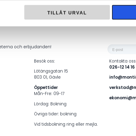
i frakt över 1000 kr
Returrätt i 60
TILLÅT URVAL
E-
heterna och erbjudanden!
post
Besök oss:
Kontakta oss
*
026-12 14 16
Lötängsgatan 15
803 01, Gävle
info@montin
Öppettider
verkstad@m
Mån-Fre: 09-17
ekonomi@mo
Lördag: Bokning
Övriga tider: bokning
Vid tidsbokning ring eller mejla.