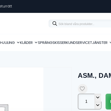
eturrätt
Products
search
RHJULING
KLÄDER
SPRÄNGSKISSER
KUNDSERVICE
TJÄNSTER
ASM., DA
ASM.,
DAMPER,
SPRING
mängd