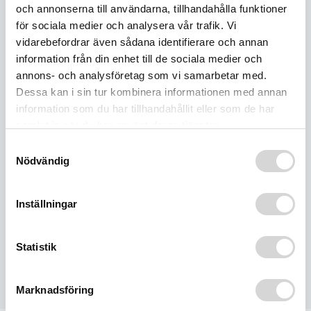
och annonserna till användarna, tillhandahålla funktioner
-
BESKRIVNING
Race
för sociala medier och analysera vår trafik. Vi
Röd
vidarebefordrar även sådana identifierare och annan
mängd
information från din enhet till de sociala medier och
RELATERADE PRODUKTER
annons- och analysföretag som vi samarbetar med.
Dessa kan i sin tur kombinera informationen med annan
information som du har tillhandahållit eller som de har
samlat in när du har använt deras tjänster.
CFR Kesterke Styre
Samtyckesval
Svart/Vit
Nödvändig
1 935
kr
‹
›
Inställningar
RSI 
CFR Munster Styre Rosa
22m
1 935
kr
Rise
Statistik
1 8
Marknadsföring