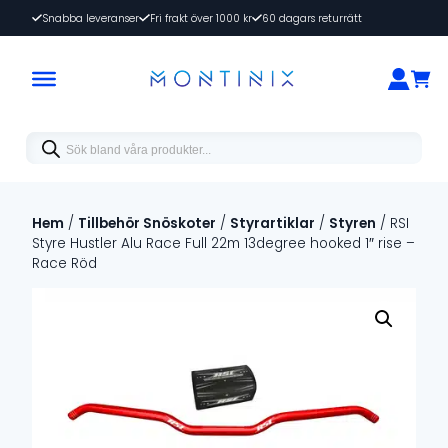
Snabba leveranser
Fri frakt över 1000 kr
60 dagars returrätt
Products
search
Hem
/
Tillbehör Snöskoter
/
Styrartiklar
/
Styren
/ RSI
Styre Hustler Alu Race Full 22m 13degree hooked 1″ rise –
Race Röd