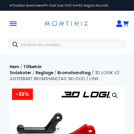
Snabba leveranser
Fri frakt över 1000 kr
60 dagars returrätt
Products
search
Hem
/
Tillbehör
Snöskoter
/
Reglage
/
Bromshandtag
/ 3D LOGIK V2
JUSTERBART BROMSHANDTAG SKI-DOO / LYNX
-32%