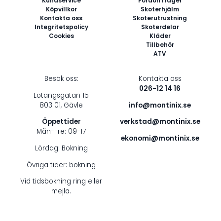
Kundservice
Fordon i lager
Köpvillkor
Skoterhjälm
Kontakta oss
Skoterutrustning
Integritetspolicy
Skoterdelar
Cookies
Kläder
Tillbehör
ATV
Besök oss:
Kontakta oss
026-12 14 16
Lötängsgatan 15
803 01, Gävle
info@montinix.se
Öppettider
verkstad@montinix.se
Mån-Fre: 09-17
ekonomi@montinix.se
Lördag: Bokning
Övriga tider: bokning
Vid tidsbokning ring eller
mejla.