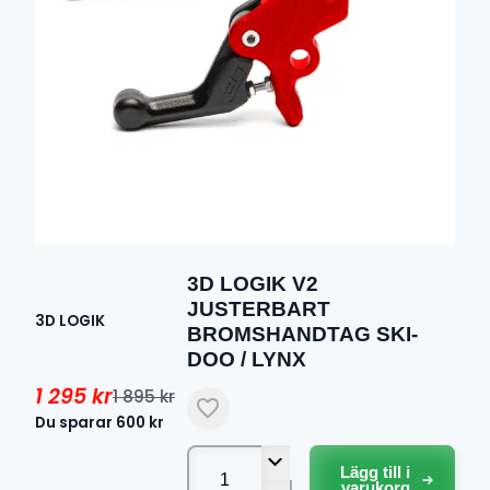
3D LOGIK V2
JUSTERBART
3D LOGIK
BROMSHANDTAG SKI-
DOO / LYNX
1 295
kr
1 895
kr
Det
Det
Du sparar
600
kr
ursprungliga
nuvarande
3D
Lägg till i
LOGIK
priset
priset
varukorg