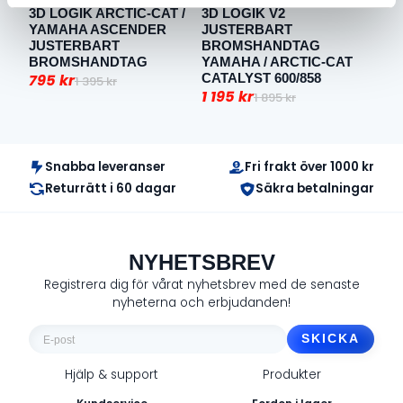
3D LOGIK ARCTIC-CAT /
3D LOGIK V2
3D 
YAMAHA ASCENDER
JUSTERBART
JUS
JUSTERBART
BROMSHANDTAG
BR
BROMSHANDTAG
YAMAHA / ARCTIC-CAT
POL
795
kr
CATALYST 600/858
1 1
1 395
kr
Det
Det
Det
Det
1 195
kr
1 895
kr
Det
Det
ursprungliga
nuvarande
urs
nuv
ursprungliga
nuvarande
priset
priset
pri
pri
priset
priset
var:
är:
var
är:
Snabba leveranser
Fri frakt över 1000 kr
var:
är:
1
795 kr.
1
1
Returrätt i 60 dagar
Säkra betalningar
1
1
395 kr.
895 
195 
895 kr.
195 kr.
NYHETSBREV
Registrera dig för vårat nyhetsbrev med de senaste
nyheterna och erbjudanden!
E-
post
Hjälp & support
Produkter
*