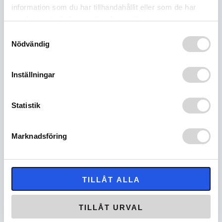
to 90 degrees in any direction without fracturing.
information som du har tillhandahållit eller som de har
The material is highly impact resistant even in sub
samlat in när du har använt deras tjänster.
zero temperatures.
Samtyckesval
Lever comes installed with a “SHORTY” handle and
Nödvändig
the package will come “REGULAR” length handle for
riders who prefer the longer version.
Inställningar
3D-Logik will guarantee the lever 100%
Statistik
RELATERADE PRODUKTER
Marknadsföring
-43%
-37%
TILLÅT ALLA
‹
›
TILLÅT URVAL