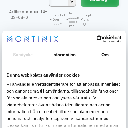
V2
var:
är:
JUSTERBART
Artikelnummer: 14-
1
1
BROMSHANDTAG
14
Fraktfritt
Lägsta
102-08-01
dagars
SKI-
över
pris-
895 kr.
295 kr.
öppet
1000:-
garanti
DOO
köp
/
9 i lager
LYNX
mängd
Samtycke
Information
Om
Recensioner
(0)
Denna webbplats använder cookies
Vi använder enhetsidentifierare för att anpassa innehållet
BESKRIVNING
och annonserna till användarna, tillhandahålla funktioner
3D-Logik Adjustable brake lever.
för sociala medier och analysera vår trafik. Vi
vidarebefordrar även sådana identifierare och annan
Newly redesigned lever for better ergonomics and
durability.
information från din enhet till de sociala medier och
annons- och analysföretag som vi samarbetar med.
3D-Logik’s new lever features a newly developed
Dessa kan i sin tur kombinera informationen med annan
engineered plastic that allows the lever to fold up