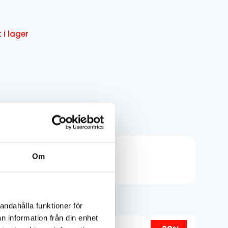
liga
de
t i lager
Om
andahålla funktioner för
n information från din enhet