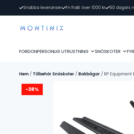
Snabba leveranser
Fri frakt över 1000 kr
60 dagars r
FORDON
PERSONLIG UTRUSTNING
SNÖSKOTER
FY
Hem
/
Tillbehör Snöskoter
/
Bakbågar
/ RP Equipment 
-38%