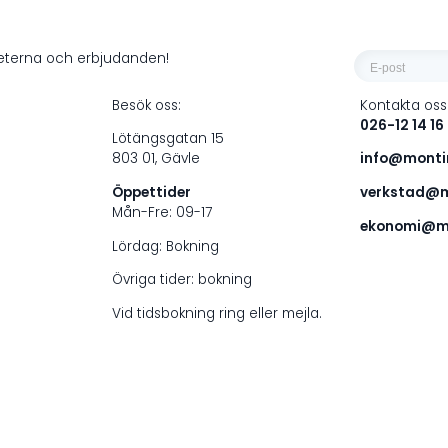
E-
heterna och erbjudanden!
post
Besök oss:
Kontakta oss
*
026-12 14 16
Lötängsgatan 15
803 01, Gävle
info@montin
Öppettider
verkstad@m
Mån-Fre: 09-17
ekonomi@mo
Lördag: Bokning
Övriga tider: bokning
Vid tidsbokning ring eller mejla.