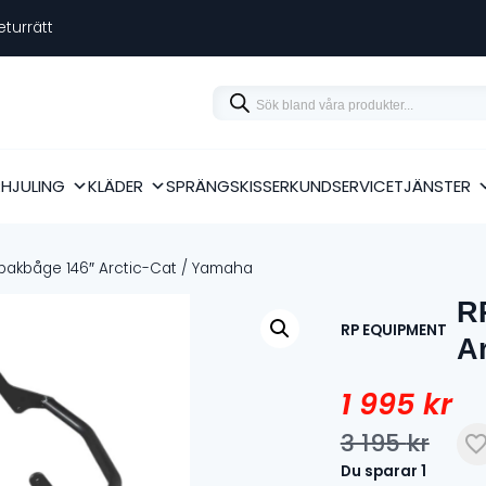
eturrätt
Products
search
RHJULING
KLÄDER
SPRÄNGSKISSER
KUNDSERVICE
TJÄNSTER
bakbåge 146″ Arctic-Cat / Yamaha
R
RP EQUIPMENT
Ar
1 995
kr
3 195
kr
Det
Det
Du sparar
1