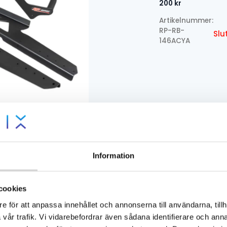
200
kr
ursprung
nuvaran
Artikelnummer:
priset
priset
RP-RB-
Slu
146ACYA
var:
är:
3
1
195 kr.
995 kr.
Information
cookies
e för att anpassa innehållet och annonserna till användarna, tillh
vår trafik. Vi vidarebefordrar även sådana identifierare och anna