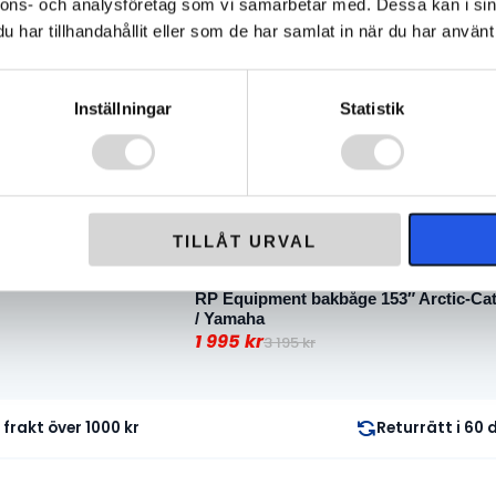
-38%
nnons- och analysföretag som vi samarbetar med. Dessa kan i sin
Shorty bakbåge Polaris
har tillhandahållit eller som de har samlat in när du har använt 
kr
a
Inställningar
Statistik
TILLÅT URVAL
RP Equipment bakbåge 153″ Arctic-Ca
/ Yamaha
1 995
kr
3 195
kr
Det
Det
ursprungliga
nuvarande
priset
priset
i frakt över 1000 kr
Returrätt i 60
var:
är:
3
1
195 kr.
995 kr.