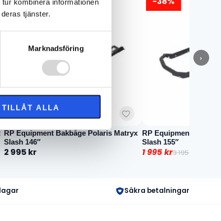
-38%
 tur kombinera informationen
deras tjänster.
Marknadsföring
›
TILLÅT ALLA
t
RP Equipment Bakbåge Polaris Matryx
RP Equipment Bakbåge
Slash 146″
Slash 155″
2 995
kr
1 995
kr
3 195
kr
Det
Det
ursprungliga
nuvarande
priset
priset
 dagar
Säkra betalningar
var:
är:
3
1
195 kr.
995 kr.