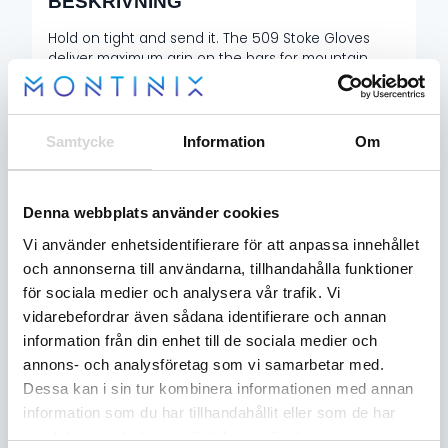
BESKRIVNING
Hold on tight and send it. The 509 Stoke Gloves
deliver maximum grip on the bars for mountain
riders who demand the most from their gear. The
rugged and water-repellent palm combines top
grain goat leather with Pittards® Oiltac laser-
etching so you can grab hold and never let go. The
Samtycke
Information
Om
high-performance fit and lightweight feel is backed
by Merino wool insulation that’s naturally quick-
drying, warm, and breathable without unnecessary
Denna webbplats använder cookies
bulk.
Vi använder enhetsidentifierare för att anpassa innehållet
och annonserna till användarna, tillhandahålla funktioner
Top grain goat leather treated with durable
för sociala medier och analysera vår trafik. Vi
water repellency at palm and fingers and
vidarebefordrar även sådana identifierare och annan
forchettes
information från din enhet till de sociala medier och
Additional Pittards® oiltack laser etched palm for
annons- och analysföretag som vi samarbetar med.
insane grip to the bars
Palm includes a catenary cut to take out bulk,
Dessa kan i sin tur kombinera informationen med annan
and eliminates any wrinkling or bunching
information som du har tillhandahållit eller som de har
Accordion stretch zones for premium fit, without
samlat in när du har använt deras tjänster.
being tight