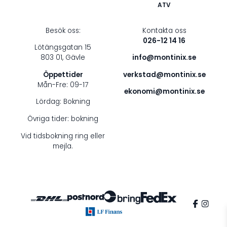
ATV
Besök oss:
Kontakta oss
026-12 14 16
Lötängsgatan 15
803 01, Gävle
info@montinix.se
Öppettider
verkstad@montinix.se
Mån-Fre: 09-17
ekonomi@montinix.se
Lördag: Bokning
Övriga tider: bokning
Vid tidsbokning ring eller
mejla.