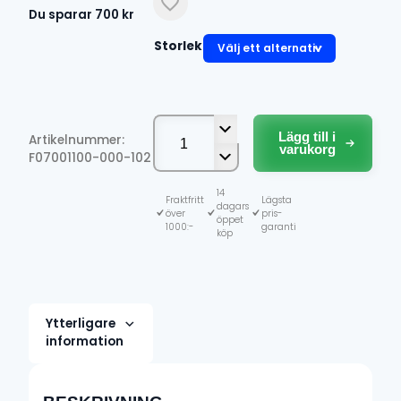
Det
Det
Du sparar
700
kr
ursprungliga
nuvarande
Storlek
priset
priset
var:
är:
1
700 kr.
509
400 kr.
Lägg till i
Artikelnummer:
Stoke
varukorg
F07001100-000-102
handskar
Ultrabeast
mängd
14
Fraktfritt
Lägsta
dagars
över
pris-
öppet
1000:-
garanti
köp
Ytterligare
information