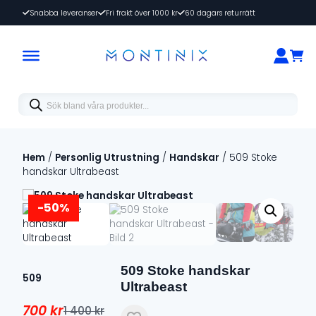
Snabba leveranser
Fri frakt över 1000 kr
60 dagars returrätt
Products
search
Hem
/
Personlig Utrustning
/
Handskar
/ 509 Stoke
handskar Ultrabeast
-50%
509 Stoke handskar
509
Ultrabeast
700
kr
1 400
kr