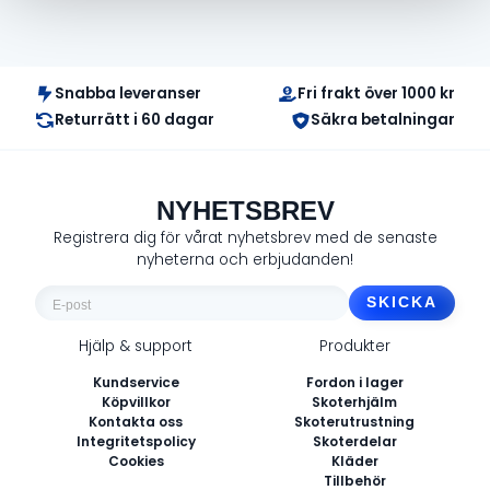
Det
Det
urs
nuv
pri
pri
var
är:
Snabba leveranser
Fri frakt över 1000 kr
3
1
Returrätt i 60 dagar
Säkra betalningar
800 
900 
NYHETSBREV
Registrera dig för vårat nyhetsbrev med de senaste
nyheterna och erbjudanden!
E-
post
Hjälp & support
Produkter
*
Kundservice
Fordon i lager
Köpvillkor
Skoterhjälm
Kontakta oss
Skoterutrustning
Integritetspolicy
Skoterdelar
Cookies
Kläder
Tillbehör