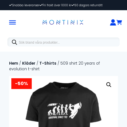
Snabba leveranser
Fri frakt över 1000 kr
60 dagars returrätt
Products
search
Hem
/
Kläder
/
T-Shirts
/ 509 shirt 20 years of
evolution t-shirt
-50%