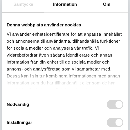
Lägg till i
Artikelnummer:
shirt
Samtycke
Information
Om
varukorg
f09015400-000-911
20
years
of
14
Fraktfritt
Lägsta
Denna webbplats använder cookies
dagars
evolution
över
pris-
öppet
1000:-
garanti
t-
Vi använder enhetsidentifierare för att anpassa innehållet
köp
shirt
och annonserna till användarna, tillhandahålla funktioner
mängd
för sociala medier och analysera vår trafik. Vi
vidarebefordrar även sådana identifierare och annan
information från din enhet till de sociala medier och
Ytterligare
information
annons- och analysföretag som vi samarbetar med.
Dessa kan i sin tur kombinera informationen med annan
information som du har tillhandahållit eller som de har
BESKRIVNING
samlat in när du har använt deras tjänster.
Samtyckesval
Nödvändig
RELATERADE PRODUKTER
Inställningar
-50%
-50%