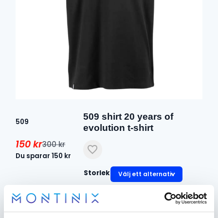
509 shirt 20 years of
509
evolution t-shirt
150
kr
300
kr
Det
Det
Du sparar
150
kr
ursprungliga
nuvarande
Storlek
priset
priset
var:
är:
300 kr.
150 kr.
509