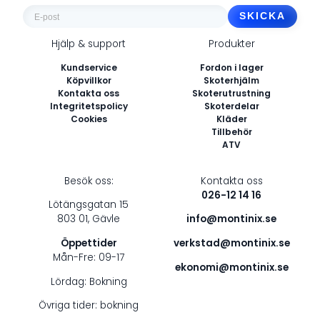
E-
post
Hjälp & support
Produkter
*
Kundservice
Fordon i lager
Köpvillkor
Skoterhjälm
Kontakta oss
Skoterutrustning
Integritetspolicy
Skoterdelar
Cookies
Kläder
Tillbehör
ATV
Besök oss:
Kontakta oss
026-12 14 16
Lötängsgatan 15
803 01, Gävle
info@montinix.se
Öppettider
verkstad@montinix.se
Mån-Fre: 09-17
ekonomi@montinix.se
Lördag: Bokning
Övriga tider: bokning